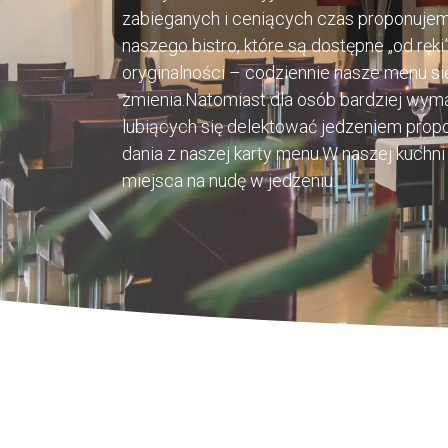
zabieganych i ceniących czas proponujem
naszego bistro, które są dostępne „od ręki”
oryginalności – codziennie nasze menu si
zmienia.Natomiast dla osób bardziej wym
lubiących się delektować jedzeniem pro
dania z naszej karty menu.W naszej kuchni
miejsca na nudę w jedzeniu.