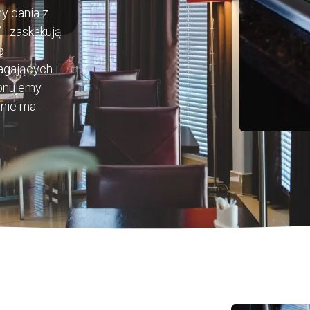
y dania z
 i zaskakują
ę
agających i
ponujemy
 nie ma