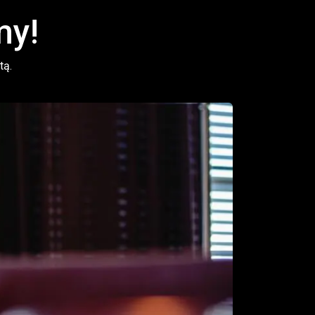
my!
tą.