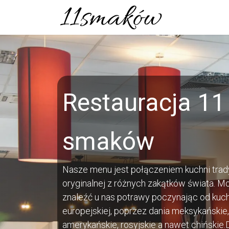
Skip to Content
START
O N
Restauracja 11
smaków
Nasze menu jest połączeniem kuchni trad
oryginalnej z różnych zakątków świata. 
znaleźć u nas potrawy poczynając od kuch
europejskiej, poprzez dania meksykańskie,
amerykańskie, rosyjskie a nawet chińskie.