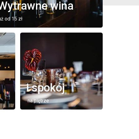
Wytrawne wina
uż od 15 zł
i spokój
na piętrze