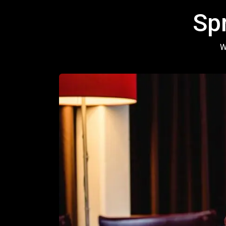
Sp
Wy