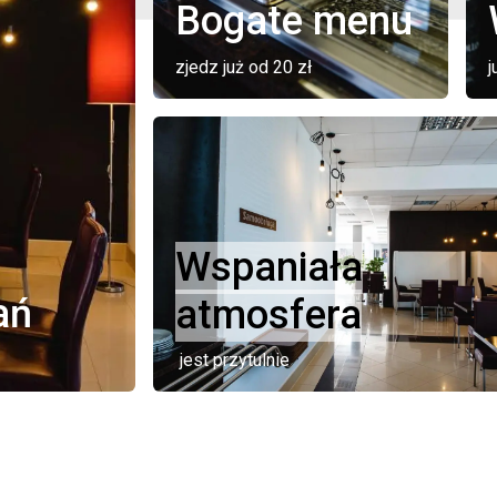
Bogate menu
zjedz już od 20 zł
j
Wspaniała
ań
atmosfera
jest przytulnie