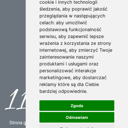
cookie i innych technologii
+48 722 007 117
śledzenia, aby poprawić jakość
przeglądania w następujących
celach:
aby umożliwić
Napisz do nas
podstawową funkcjonalność
dedal@dedal.eu
serwisu
,
aby zapewnić lepsze
wrażenia z korzystania ze strony
internetowej
,
aby zmierzyć Twoje
Obserwuj nas
zainteresowanie naszymi
produktami i usługami oraz
personalizować interakcje
marketingowe
,
aby dostarczać
reklamy które są dla Ciebie
bardziej odpowiednie
.
Zgoda
Odmawiam
Strona główna
•
O nas
•
Identyfikacja wydawcy
•