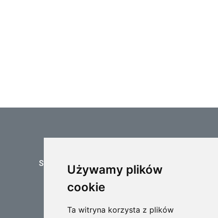
Jak możemy pomóc?
Skontaktuj się z nami o dowolnej porze
Używamy plików
FORMULARZ KONTAKTOWY
cookie
Ta witryna korzysta z plików
Zadzwoń do nas